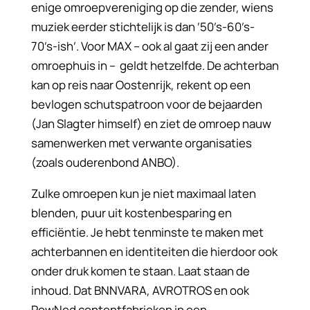
enige omroepvereniging op die zender, wiens
muziek eerder stichtelijk is dan ’50’s-60’s-
70’s-ish’.
Voor MAX – ook al gaat zij een ander
omroephuis in – geldt hetzelfde. De achterban
kan op reis naar Oostenrijk, rekent op een
bevlogen schutspatroon voor de bejaarden
(Jan Slagter himself) en ziet de omroep nauw
samenwerken met verwante organisaties
(zoals ouderenbond ANBO).
Zulke omroepen kun je niet maximaal laten
blenden, puur uit kostenbesparing en
efficiëntie. Je hebt tenminste te maken met
achterbannen en identiteiten die hierdoor ook
onder druk komen te staan. Laat staan de
inhoud.
Dat BNNVARA, AVROTROS en ook
PowNed contentfabrieken in een