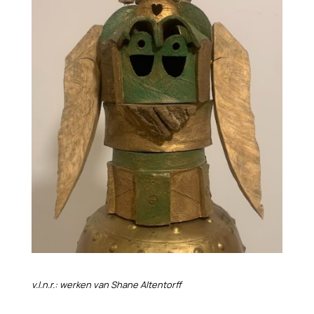
v.l.n.r.: werken van Shane Altentorff